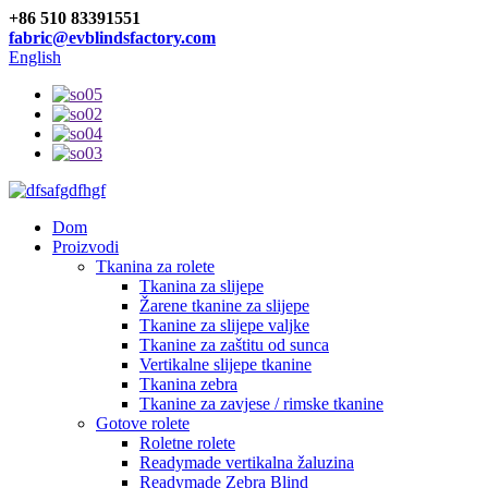
+86 510 83391551
fabric@evblindsfactory.com
English
Dom
Proizvodi
Tkanina za rolete
Tkanina za slijepe
Žarene tkanine za slijepe
Tkanine za slijepe valjke
Tkanine za zaštitu od sunca
Vertikalne slijepe tkanine
Tkanina zebra
Tkanine za zavjese / rimske tkanine
Gotove rolete
Roletne rolete
Readymade vertikalna žaluzina
Readymade Zebra Blind