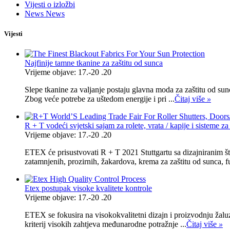
Vijesti o izložbi
News News
Vijesti
Najfinije tamne tkanine za zaštitu od sunca
Vrijeme objave: 17.-20 .20
Slepe tkanine za valjanje postaju glavna moda za zaštitu od sunc
Zbog veće potrebe za uštedom energije i pri ...
Čitaj više
»
R + T vodeći svjetski sajam za rolete, vrata / kapije i sisteme za
Vrijeme objave: 17.-20 .20
ETEX će prisustvovati R + T 2021 Stuttgartu sa dizajniranim šta
zatamnjenih, prozirnih, žakardova, krema za zaštitu od sunca, fu
Etex postupak visoke kvalitete kontrole
Vrijeme objave: 17.-20 .20
ETEX se fokusira na visokokvalitetni dizajn i proizvodnju žalu
kriterij visokih zahtjeva međunarodne potražnje ...
Čitaj više
»