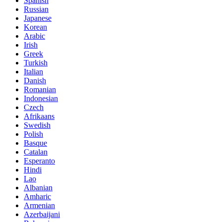
Spanish
Russian
Japanese
Korean
Arabic
Irish
Greek
Turkish
Italian
Danish
Romanian
Indonesian
Czech
Afrikaans
Swedish
Polish
Basque
Catalan
Esperanto
Hindi
Lao
Albanian
Amharic
Armenian
Azerbaijani