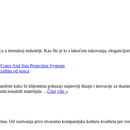
a u trenutnoj industriji. Kao što je to s lakoćom rukovanja, elegancijo
 zaštitu od sunca
ndom kako bi klijentima pokazao najnoviji dizajn i inovacije za tkanine
nkcionalnih materijala. ...
Čitaj više
»
zina. Od osnivanja prvo stvaramo kompanijsku kulturu kvaliteta pre sve