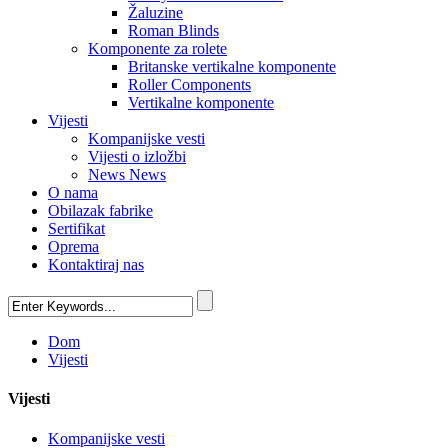
Žaluzine
Roman Blinds
Komponente za rolete
Britanske vertikalne komponente
Roller Components
Vertikalne komponente
Vijesti
Kompanijske vesti
Vijesti o izložbi
News News
O nama
Obilazak fabrike
Sertifikat
Oprema
Kontaktiraj nas
Dom
Vijesti
Vijesti
Kompanijske vesti