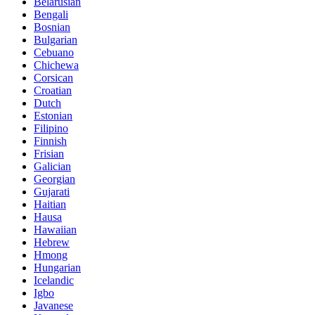
Belarusian
Bengali
Bosnian
Bulgarian
Cebuano
Chichewa
Corsican
Croatian
Dutch
Estonian
Filipino
Finnish
Frisian
Galician
Georgian
Gujarati
Haitian
Hausa
Hawaiian
Hebrew
Hmong
Hungarian
Icelandic
Igbo
Javanese