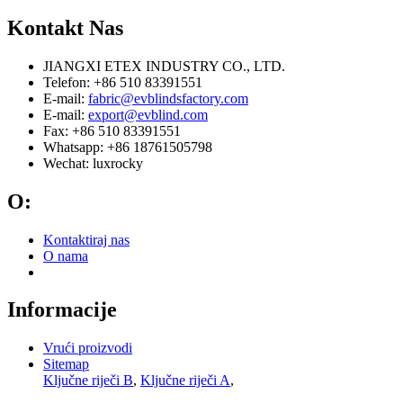
Kontakt
Nas
JIANGXI ETEX INDUSTRY CO., LTD.
Telefon: +86 510 83391551
E-mail:
fabric@evblindsfactory.com
E-mail:
export@evblind.com
Fax: +86 510 83391551
Whatsapp: +86 18761505798
Wechat: luxrocky
O:
Kontaktiraj nas
O nama
Informacije
Vrući proizvodi
Sitemap
Ključne riječi B
,
Ključne riječi A
,