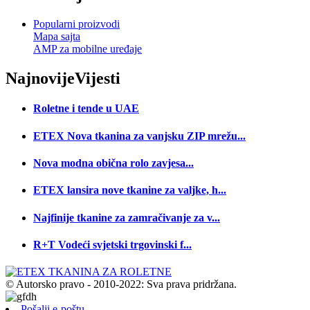
Popularni proizvodi
Mapa sajta
AMP za mobilne uređaje
Najnovije
Vijesti
Roletne i tende u UAE
ETEX Nova tkanina za vanjsku ZIP mrežu...
Nova modna obična rolo zavjesa...
ETEX lansira nove tkanine za valjke, h...
Najfinije tkanine za zamračivanje za v...
R+T Vodeći svjetski trgovinski f...
© Autorsko pravo - 2010-2022: Sva prava pridržana.
Pošalji e-poštu