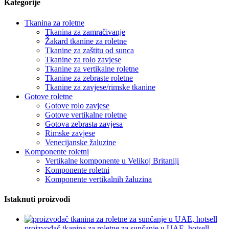
Kategorije
Tkanina za roletne
Tkanina za zamračivanje
Žakard tkanine za roletne
Tkanine za zaštitu od sunca
Tkanine za rolo zavjese
Tkanine za vertikalne roletne
Tkanine za zebraste roletne
Tkanine za zavjese/rimske tkanine
Gotove roletne
Gotove rolo zavjese
Gotove vertikalne roletne
Gotova zebrasta zavjesa
Rimske zavjese
Venecijanske žaluzine
Komponente roletni
Vertikalne komponente u Velikoj Britaniji
Komponente roletni
Komponente vertikalnih žaluzina
Istaknuti proizvodi
proizvođač tkanina za roletne za sunčanje u UAE, hotsell