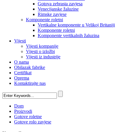
Gotova zebrasta zavjesa
Venecijanske žaluzine
Rimske zavjese
Komponente roletni
Vertikalne komponente u Velikoj Britaniji
Komponente roletni
Komponente vertikalnih žaluzina
Vijesti
Vijesti kompanije
Vijesti o izložbi
Vijesti iz industrije
O nama
Obilazak fabrike
Certifikat
Oprema
Kontaktirajte nas
Dom
Proizvodi
Gotove roletne
Gotove rolo zavjese