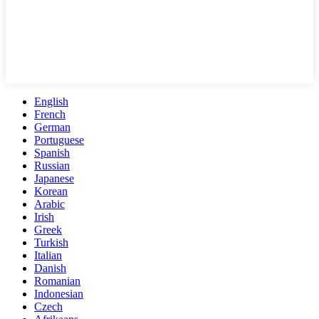
English
French
German
Portuguese
Spanish
Russian
Japanese
Korean
Arabic
Irish
Greek
Turkish
Italian
Danish
Romanian
Indonesian
Czech